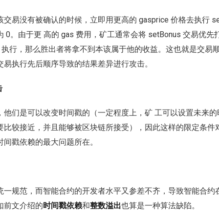
易没有被确认的时候，立即用更高的 gasprice 价格去执行 set
0。由于更 高的 gas 费用，矿工通常会将 setBonus 交易优
交易先被 执行，那么胜出者将拿不到本该属于他的收益。这也就是交
交易执行先后顺序导致的结果差异进行攻击。
击
，他们是可以改变时间戳的（一定程度上，矿 工可以设置未来的
要比较接近，并且能够被区块链所接受），因此这样的限定条件
时间戳依赖的最大问题所在。
统一规范，而智能合约的开发者水平又参差不齐，导致智能合约
如前文介绍的
时间戳依赖
和
整数溢出
也算是一种算法缺陷。