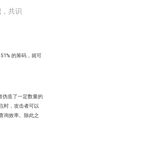
识，共识
51% 的筹码，就可
者伪造了一定数量的
点时，攻击者可以
查询效率。除此之