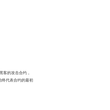
用黑客的攻击合约，
gin 始终代表合约的最初