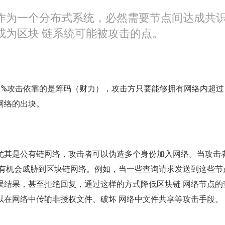
作为一个分布式系统，必然需要节点间达成共
成为区块 链系统可能被攻击的点。
，51%攻击依靠的是筹码（财力），攻击方只要能够拥有网络内超过 
网络的出块。
尤其是公有链网络，攻击者可以伪造多个身份加入网络。当攻击
便有机会威胁到区块链网络。例如，当一些查询请求发送到这些节
误结果，甚至拒绝回复，通过这样的方式降低区块链 网络节点的
以在网络中传输非授权文件、破坏 网络中文件共享等攻击手段。