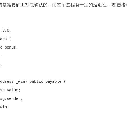
的是需要矿工打包确认的，而整个过程有一定的延迟性，攻 击者
.8.0;

ack {

c bonus;

;

;

ddress _win) public payable {

sg.value;

sg.sender;

win;
