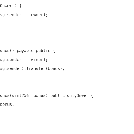
Onwer() {

sg.sender == owner);

onus() payable public {

sg.sender == winer);

sg.sender).transfer(bonus);

onus(uint256 _bonus) public onlyOnwer {

bonus;
