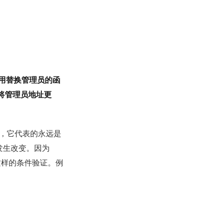
用替换管理员的函
数将管理员地址更
定变量，它代表的永远是
用而发生改变。因为
gin)这样的条件验证。例