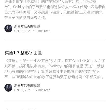
诗仙李白在《空城雀》的结尾写道“天命有定端，守分绝所
欲”。Solidity中的字节数组也似这位诗人一样在代码中表达着自
己志向不得伸展，又不想屈节钻营，只能过着“上天注定”的悲
苦日子的愤懑与无奈之情。
新青年活页编辑部
Oct 12, 2021
1 min read
实验1.7 整形字面量
《道德经》第七十七章有言“天之道，损有余而补不足；人之道
则不然，损不足以奉有余。”Solidity中的运算像是“天道”，默默
地为有限的存储空间计算着超越其本身能够存储的数字的运
算。从而理解Solidity的数字运算与数字存储是两个不相关的，
新青年活页编辑部
Oct 12, 2021
2 min read