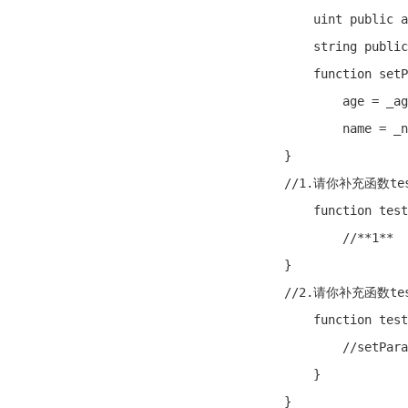
    uint public a
    string public
    function setP
        age = _ag
        name = _n
}

//1.请你补充函数t
    function test
        //**1**

}

//2.请你补充函数t
    function test
        //setPara
    }

}