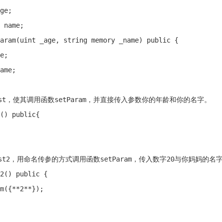
ge;

 name;

aram(uint _age, string memory _name) public {

e;

ame;

est，使其调用函数setParam，并直接传入参数你的年龄和你的名字。   
() public{

est2，用命名传参的方式调用函数setParam，传入数字20与你妈妈的
2() public {

m({**2**});
