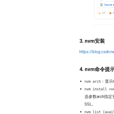
3. nvm安装
https://blog.csdn.
4. nvm命令提
：显示
nvm arch
nvm install <v
选参数arch指
SSL。
nvm list [avai