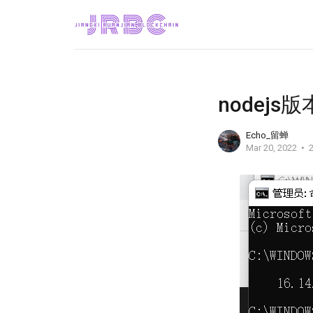
nodejs
Echo_留蝉
Mar 20, 2022
2