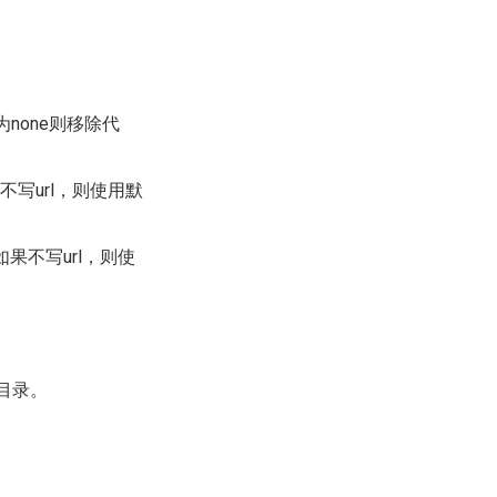
none则移除代
。如果不写url，则使用默
e/。如果不写url，则使
目录。