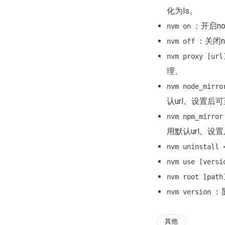
化为ls。
：开启no
nvm on
：关闭n
nvm off
nvm proxy [url
理。
nvm node_mirro
认url。设置后可
nvm npm_mirror
用默认url。设置
nvm uninstall 
nvm use [versi
nvm root [path
：显
nvm version
其他