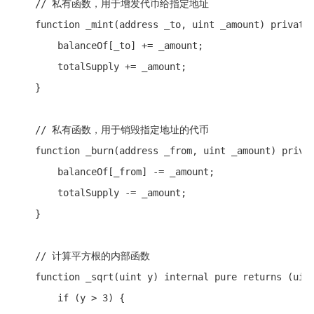
    // 私有函数，用于增发代币给指定地址

    function _mint(address _to, uint _amount) private 
        balanceOf[_to] += _amount;

        totalSupply += _amount;

    }

    // 私有函数，用于销毁指定地址的代币

    function _burn(address _from, uint _amount) privat
        balanceOf[_from] -= _amount;

        totalSupply -= _amount;

    }

    // 计算平方根的内部函数

    function _sqrt(uint y) internal pure returns (uint
        if (y > 3) {
