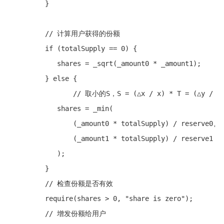
         }

         // 计算用户获得的份额

         if (totalSupply == 0) {

            shares = _sqrt(_amount0 * _amount1);

         } else {

         	// 取小的S，S = (△x / x) * T = (△y / y) * T 

            shares = _min(

                (_amount0 * totalSupply) / reserve0,

                (_amount1 * totalSupply) / reserve1

            ); 

         }

         // 检查份额是否有效

         require(shares > 0, "share is zero");

         // 增发份额给用户
