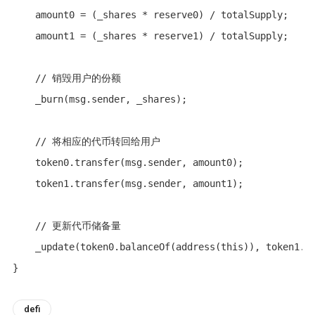
    amount0 = (_shares * reserve0) / totalSupply;

    amount1 = (_shares * reserve1) / totalSupply;

    // 销毁用户的份额

    _burn(msg.sender, _shares);

    // 将相应的代币转回给用户

    token0.transfer(msg.sender, amount0);

    token1.transfer(msg.sender, amount1);

    // 更新代币储备量

    _update(token0.balanceOf(address(this)), token1.ba
}
defi