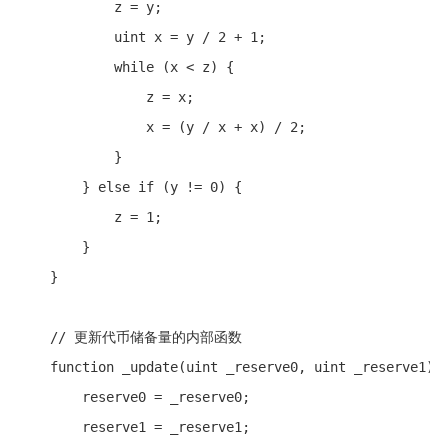
            z = y;

            uint x = y / 2 + 1;

            while (x < z) {

                z = x;

                x = (y / x + x) / 2;

            }

        } else if (y != 0) {

            z = 1;

        }

    }

    // 更新代币储备量的内部函数

    function _update(uint _reserve0, uint _reserve1) p
        reserve0 = _reserve0;

        reserve1 = _reserve1;
