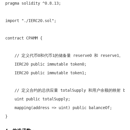
pragma solidity ^0.8.13;

import "./IERC20.sol";

contract CPAMM {

    // 定义代币0和代币1的储备量 reserve0 和 reserve1。

    IERC20 public immutable token0;

    IERC20 public immutable token1;

    // 定义合约的总供应量 totalSupply 和用户余额的映射 bala
    uint public totalSupply;

    mapping(address => uint) public balanceOf;

}